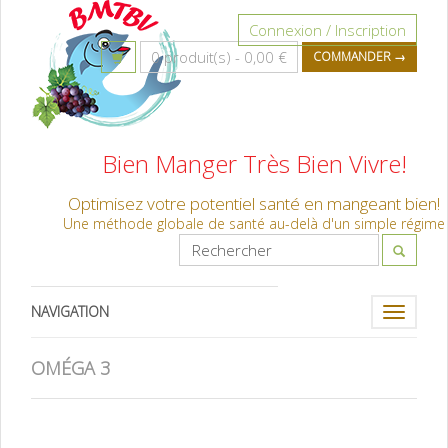
Connexion / Inscription
0 produit(s) -
0,00 €
COMMANDER →
Bien Manger Très Bien Vivre!
Optimisez votre potentiel santé en mangeant bien!
Une méthode globale de santé au-delà d'un simple régime
NAVIGATION
Toggle
navigati
OMÉGA 3