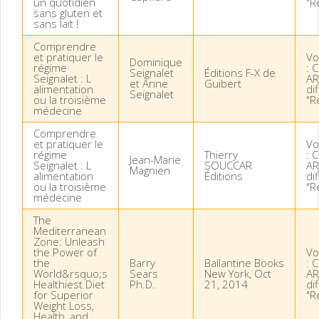
un quotidien
"R
sans gluten et
sans lait !
Comprendre
et pratiquer le
Vo
Dominique
régime
: 
Seignalet
Éditions F-X de
Seignalet : L
AR
et Anne
Guibert
alimentation
di
Seignalet
ou la troisième
"R
médecine
Comprendre
et pratiquer le
Vo
régime
Thierry
: 
Jean-Marie
Seignalet : L
SOUCCAR
AR
Magnien
alimentation
Éditions
di
ou la troisième
"R
médecine
The
Mediterranean
Zone: Unleash
the Power of
Vo
the
Barry
Ballantine Books
: 
World&rsquo;s
Sears
New York, Oct
AR
Healthiest Diet
Ph.D.
21, 2014
di
for Superior
"R
Weight Loss,
Health, and