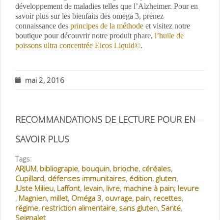
développement de maladies telles que l’Alzheimer. Pour en
savoir plus sur les bienfaits des omega 3, prenez
connaissance des
principes de la méthode
et visitez notre
boutique pour découvrir notre produit phare,
l’huile de
poissons ultra concentrée Eicos Liquid©
.
mai 2, 2016
RECOMMANDATIONS DE LECTURE POUR EN
SAVOIR PLUS
Tags:
ARJUM
,
bibliograpie
,
bouquin
,
brioche
,
céréales
,
Cupillard
,
défenses immunitaires
,
édition
,
gluten
,
JUste Milieu
,
Laffont
,
levain
,
livre
,
machine à pain; levure
,
Magnien
,
millet
,
Oméga 3
,
ouvrage
,
pain
,
recettes
,
régime
,
restriction alimentaire
,
sans gluten
,
Santé
,
Seignalet