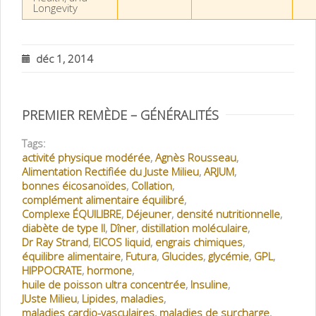
Longevity
déc 1, 2014
PREMIER REMÈDE – GÉNÉRALITÉS
Tags:
activité physique modérée
,
Agnès Rousseau
,
Alimentation Rectifiée du Juste Milieu
,
ARJUM
,
bonnes éicosanoïdes
,
Collation
,
complément alimentaire équilibré
,
Complexe ÉQUILIBRE
,
Déjeuner
,
densité nutritionnelle
,
diabète de type II
,
Dîner
,
distillation moléculaire
,
Dr Ray Strand
,
EICOS liquid
,
engrais chimiques
,
équilibre alimentaire
,
Futura
,
Glucides
,
glycémie
,
GPL
,
HIPPOCRATE
,
hormone
,
huile de poisson ultra concentrée
,
Insuline
,
JUste Milieu
,
Lipides
,
maladies
,
maladies cardio-vasculaires
,
maladies de surcharge
,