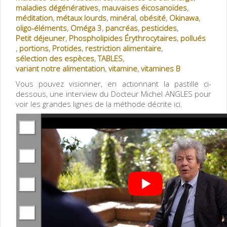
maladies dégénératives
,
mauvaises éicosanoïdes
,
méditation
,
métaux lourds
,
minéral
,
obésité
,
Okinawa
,
oligo-éléments
,
Oméga 3
,
pancréas
,
pesticides
,
Petit déjeuner
,
Phospholipides Érythrocytaires
,
pollués
,
portions
,
Protides
,
restriction alimentaire
,
sélection des espèces
,
TABLES
,
variant notre alimentation
,
vitamine
,
vitamines B
Vous pouvez visionner, en actionnant la pastille ci-
dessous, une interview du Docteur Michel ANGLES pour
voir les grandes lignes de la méthode décrite ici.