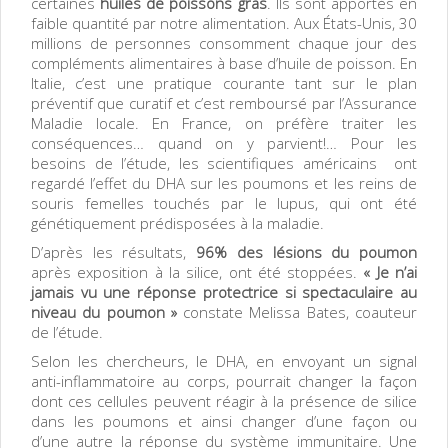
certaines
huiles de poissons gras
. Ils sont apportés en
faible quantité par notre alimentation. Aux États-Unis, 30
millions de personnes consomment chaque jour des
compléments alimentaires à base d’huile de poisson. En
Italie, c’est une pratique courante tant sur le plan
préventif que curatif et c’est remboursé par l’Assurance
Maladie locale. En France, on préfère traiter les
conséquences… quand on y parvient!… Pour les
besoins de l’étude, les scientifiques américains ont
regardé l’effet du DHA sur les poumons et les reins de
souris femelles touchés par le lupus, qui ont été
génétiquement prédisposées à la maladie.
D’après les résultats,
96% des lésions du poumon
après exposition à la silice, ont été stoppées.
« Je n’ai
jamais vu une réponse protectrice si spectaculaire au
niveau du poumon »
constate Melissa Bates, coauteur
de l’étude.
Selon les chercheurs, le DHA, en envoyant un signal
anti-inflammatoire au corps, pourrait changer la façon
dont ces cellules peuvent réagir à la présence de silice
dans les poumons et ainsi changer d’une façon ou
d’une autre la réponse du système immunitaire. Une