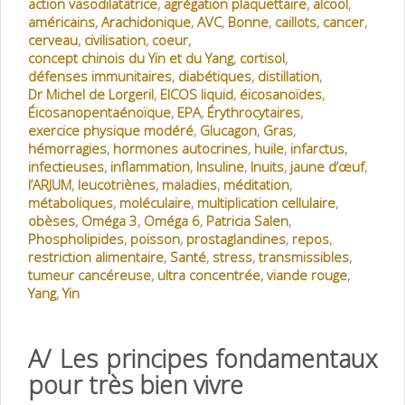
action vasodilatatrice
,
agrégation plaquettaire
,
alcool
,
américains
,
Arachidonique
,
AVC
,
Bonne
,
caillots
,
cancer
,
cerveau
,
civilisation
,
coeur
,
concept chinois du Yin et du Yang
,
cortisol
,
défenses immunitaires
,
diabétiques
,
distillation
,
Dr Michel de Lorgeril
,
EICOS liquid
,
éicosanoïdes
,
Éicosanopentaénoïque
,
EPA
,
Érythrocytaires
,
exercice physique modéré
,
Glucagon
,
Gras
,
hémorragies
,
hormones autocrines
,
huile
,
infarctus
,
infectieuses
,
inflammation
,
Insuline
,
Inuits
,
jaune d’œuf
,
l’ARJUM
,
leucotriènes
,
maladies
,
méditation
,
métaboliques
,
moléculaire
,
multiplication cellulaire
,
obèses
,
Oméga 3
,
Oméga 6
,
Patricia Salen
,
Phospholipides
,
poisson
,
prostaglandines
,
repos
,
restriction alimentaire
,
Santé
,
stress
,
transmissibles
,
tumeur cancéreuse
,
ultra concentrée
,
viande rouge
,
Yang
,
Yin
A/ Les principes fondamentaux
pour très bien vivre