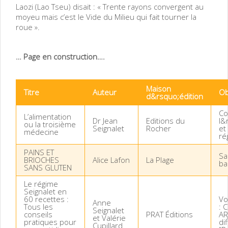
Laozi (Lao Tseu) disait : « Trente rayons convergent au
moyeu mais c’est le Vide du Milieu qui fait tourner la
roue ».
… Page en construction….
Maison
Titre
Auteur
Ob
d&rsquo;édition
Co
L’alimentation
Dr Jean
Editions du
l&
ou la troisième
Seignalet
Rocher
et
médecine
ré
PAINS ET
Sa
BRIOCHES
Alice Lafon
La Plage
ba
SANS GLUTEN
Le régime
Seignalet en
60 recettes :
Vo
Anne
Tous les
: 
Seignalet
conseils
PRAT Éditions
AR
et Valérie
pratiques pour
di
Cupillard