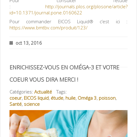
Pour consulter l’étude
:
http://journals.plos.org/plosone/article?
id=10.1371/journal.pone.0160622
Pour commander EICOS Liquid® c’est ici :
https://www.bmtbv.com/produit/123/
oct 13, 2016
ENRICHISSEZ-VOUS EN OMÉGA-3 ET VOTRE
COEUR VOUS DIRA MERCI !
Catégories:
Actualité
Tags:
coeur
,
EICOS liquid
,
étude
,
huile
,
Oméga 3
,
poisson
,
Santé
,
science