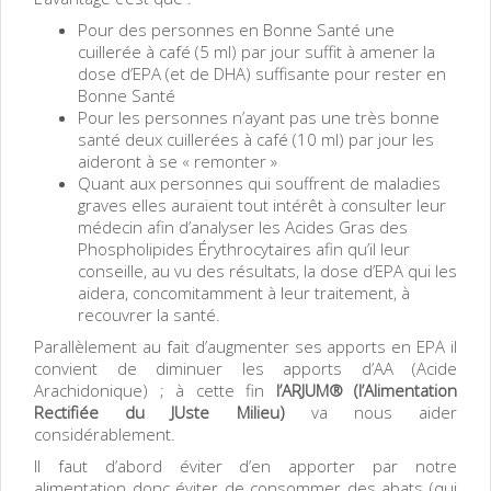
Pour des personnes en Bonne Santé une
cuillerée à café (5 ml) par jour suffit à amener la
dose d’EPA (et de DHA) suffisante pour rester en
Bonne Santé
Pour les personnes n’ayant pas une très bonne
santé deux cuillerées à café (10 ml) par jour les
aideront à se « remonter »
Quant aux personnes qui souffrent de maladies
graves elles auraient tout intérêt à consulter leur
médecin afin d’analyser les Acides Gras des
Phospholipides Érythrocytaires afin qu’il leur
conseille, au vu des résultats, la dose d’EPA qui les
aidera, concomitamment à leur traitement, à
recouvrer la santé.
Parallèlement au fait d’augmenter ses apports en EPA il
convient de diminuer les apports d’AA (Acide
Arachidonique) ; à cette fin
l’ARJUM®
(l’Alimentation
Rectifiée du JUste Milieu)
va nous aider
considérablement.
Il faut d’abord éviter d’en apporter par notre
alimentation donc éviter de consommer des abats (qui