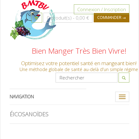
Connexion / Inscription
0 produit(s) -
0,00 €
COMMANDER →
Bien Manger Très Bien Vivre!
Optimisez votre potentiel santé en mangeant bien!
Une méthode globale de santé au-delà d'un simple régime
NAVIGATION
Toggle
navigati
ÉICOSANOÏDES