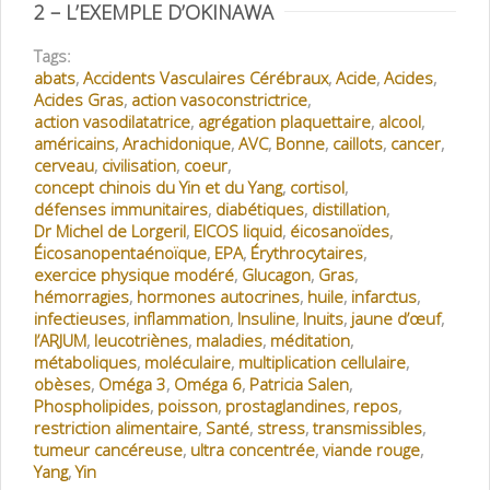
2 – L’EXEMPLE D’OKINAWA
Tags:
abats
,
Accidents Vasculaires Cérébraux
,
Acide
,
Acides
,
Acides Gras
,
action vasoconstrictrice
,
action vasodilatatrice
,
agrégation plaquettaire
,
alcool
,
américains
,
Arachidonique
,
AVC
,
Bonne
,
caillots
,
cancer
,
cerveau
,
civilisation
,
coeur
,
concept chinois du Yin et du Yang
,
cortisol
,
défenses immunitaires
,
diabétiques
,
distillation
,
Dr Michel de Lorgeril
,
EICOS liquid
,
éicosanoïdes
,
Éicosanopentaénoïque
,
EPA
,
Érythrocytaires
,
exercice physique modéré
,
Glucagon
,
Gras
,
hémorragies
,
hormones autocrines
,
huile
,
infarctus
,
infectieuses
,
inflammation
,
Insuline
,
Inuits
,
jaune d’œuf
,
l’ARJUM
,
leucotriènes
,
maladies
,
méditation
,
métaboliques
,
moléculaire
,
multiplication cellulaire
,
obèses
,
Oméga 3
,
Oméga 6
,
Patricia Salen
,
Phospholipides
,
poisson
,
prostaglandines
,
repos
,
restriction alimentaire
,
Santé
,
stress
,
transmissibles
,
tumeur cancéreuse
,
ultra concentrée
,
viande rouge
,
Yang
,
Yin