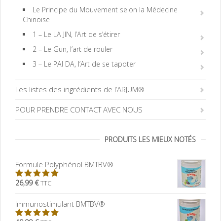
Le Principe du Mouvement selon la Médecine
Chinoise
1 – Le LA JIN, l’Art de s’étirer
2 – Le Gun, l’art de rouler
3 – Le PAI DA, l’Art de se tapoter
Les listes des ingrédients de l’ARJUM®
POUR PRENDRE CONTACT AVEC NOUS
PRODUITS LES MIEUX NOTÉS
Formule Polyphénol BMTBV®
26,99 €
TTC
5.00
sur
5
Immunostimulant BMTBV®