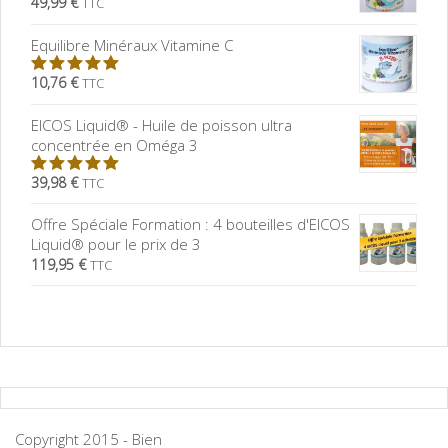
49,99 €
TTC
5.00
sur
5
Equilibre Minéraux Vitamine C
10,76 €
TTC
5.00
sur
5
EICOS Liquid® - Huile de poisson ultra
concentrée en Oméga 3
39,98 €
TTC
5.00
sur
5
Offre Spéciale Formation : 4 bouteilles d'EICOS
Liquid® pour le prix de 3
119,95 €
TTC
Copyright 2015 - Bien