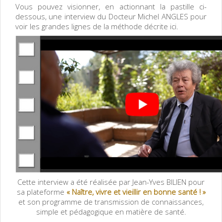
Vous pouvez visionner, en actionnant la pastille ci-
dessous, une interview du Docteur Michel ANGLES pour
voir les grandes lignes de la méthode décrite ici.
Cette interview a été réalisée par Jean-Yves BILIEN pour
sa plateforme
«
Naître, vivre et vieillir en bonne santé ! »
et son
programme de transmission de connaissances,
simple et pédagogique en matière de santé.