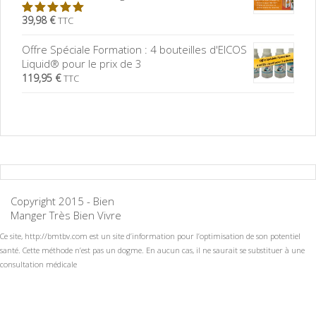
39,98 €
TTC
5.00
sur
5
Offre Spéciale Formation : 4 bouteilles d'EICOS
Liquid® pour le prix de 3
119,95 €
TTC
Copyright 2015 - Bien
Manger Très Bien Vivre
Ce site, http://bmtbv.com est un site d’information pour l’optimisation de son potentiel
santé. Cette méthode n’est pas un dogme. En aucun cas, il ne saurait se substituer à une
consultation médicale