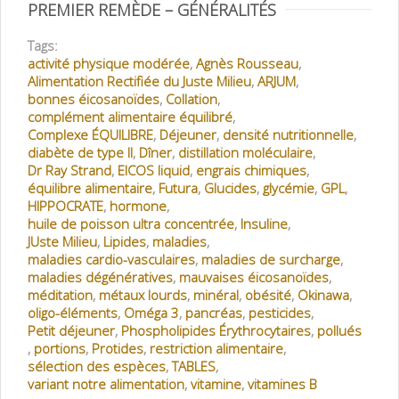
PREMIER REMÈDE – GÉNÉRALITÉS
Tags:
activité physique modérée
,
Agnès Rousseau
,
Alimentation Rectifiée du Juste Milieu
,
ARJUM
,
bonnes éicosanoïdes
,
Collation
,
complément alimentaire équilibré
,
Complexe ÉQUILIBRE
,
Déjeuner
,
densité nutritionnelle
,
diabète de type II
,
Dîner
,
distillation moléculaire
,
Dr Ray Strand
,
EICOS liquid
,
engrais chimiques
,
équilibre alimentaire
,
Futura
,
Glucides
,
glycémie
,
GPL
,
HIPPOCRATE
,
hormone
,
huile de poisson ultra concentrée
,
Insuline
,
JUste Milieu
,
Lipides
,
maladies
,
maladies cardio-vasculaires
,
maladies de surcharge
,
maladies dégénératives
,
mauvaises éicosanoïdes
,
méditation
,
métaux lourds
,
minéral
,
obésité
,
Okinawa
,
oligo-éléments
,
Oméga 3
,
pancréas
,
pesticides
,
Petit déjeuner
,
Phospholipides Érythrocytaires
,
pollués
,
portions
,
Protides
,
restriction alimentaire
,
sélection des espèces
,
TABLES
,
variant notre alimentation
,
vitamine
,
vitamines B