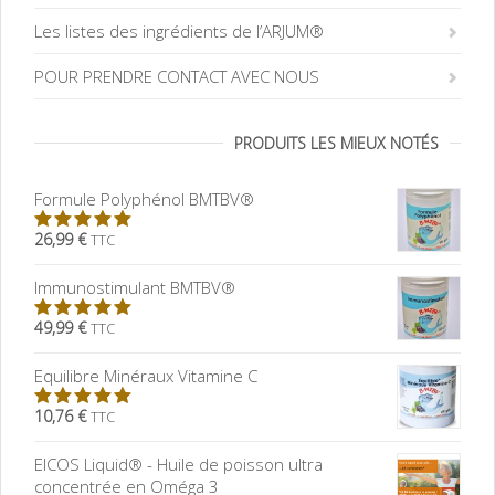
Les listes des ingrédients de l’ARJUM®
POUR PRENDRE CONTACT AVEC NOUS
PRODUITS LES MIEUX NOTÉS
Formule Polyphénol BMTBV®
26,99 €
TTC
5.00
sur
5
Immunostimulant BMTBV®
49,99 €
TTC
5.00
sur
5
Equilibre Minéraux Vitamine C
10,76 €
TTC
5.00
sur
5
EICOS Liquid® - Huile de poisson ultra
concentrée en Oméga 3