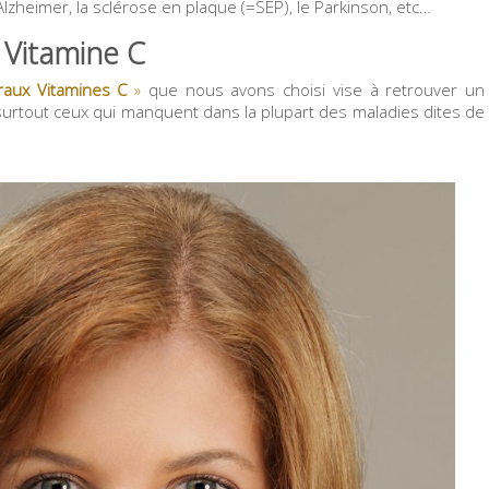
Alzheimer, la sclérose en plaque (=SEP), le Parkinson, etc…
 Vitamine C
éraux Vitamines C
»
que nous avons choisi vise à retrouver un
urtout ceux qui manquent dans la plupart des maladies dites de