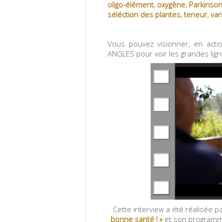
oligo-élément
,
oxygène
,
Parkinso
séléction des plantes
,
teneur
,
var
Vous pouvez visionner, en actio
ANGLES pour voir les grandes lign
Cette interview a été réalisée p
bonne santé ! »
et son
programme