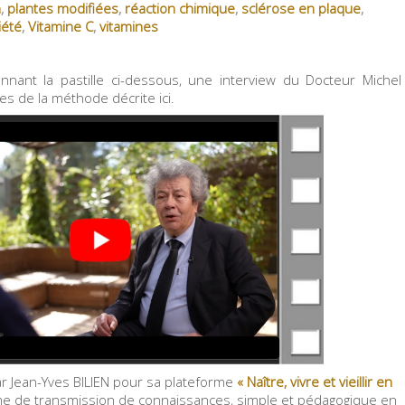
n
,
plantes modifiées
,
réaction chimique
,
sclérose en plaque
,
iété
,
Vitamine C
,
vitamines
nnant la pastille ci-dessous, une interview du Docteur Michel
es de la méthode décrite ici.
ar Jean-Yves BILIEN pour sa plateforme
«
Naître, vivre et vieillir en
 de transmission de connaissances, simple et pédagogique en