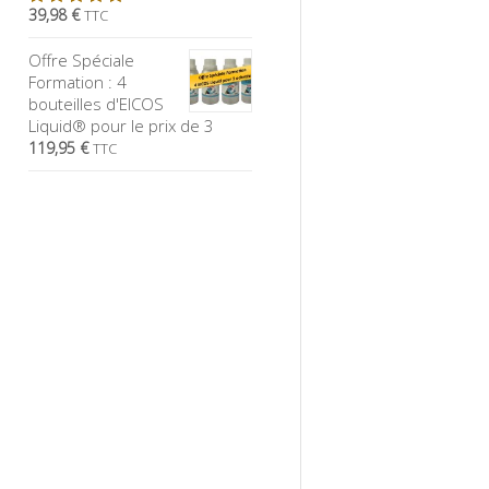
39,98 €
TTC
5.00
sur
5
Offre Spéciale
Formation : 4
bouteilles d'EICOS
Liquid® pour le prix de 3
119,95 €
TTC