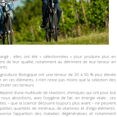
angé ; elles ont été « sélectionnées » pour produire plus en
ent de leur qualité, notamment au détriment de leur teneur en
ents.
Agriculture Biologique ont une teneur de 30 à 50 % plus élevée
ire en ces éléments, il n’en reste pas moins que la sélection des
chuter ces teneurs.
e dépend d’une multitude de réactions chimiques qui ont pour but
nous absorbons, avec l’oxygène de l’air, en énergie vitale ; ces
es – que la science découvre toujours plus avant – ne peuvent
petites quantités de minéraux, de vitamines et d’oligo-éléments.
orise l’apparition des maladies dégénératives et notamment