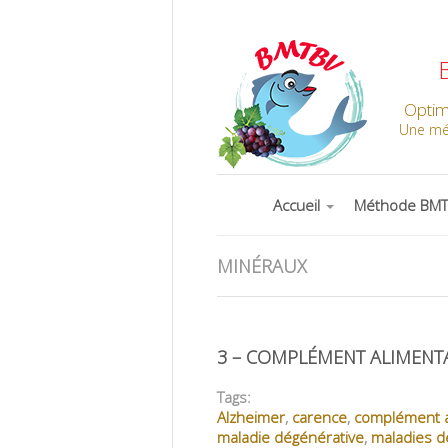
Optim
Une mét
Accueil
Méthode BM
MINÉRAUX
3 – COMPLÉMENT ALIMENTA
Tags:
Alzheimer
,
carence
,
complément a
maladie dégénérative
,
maladies de