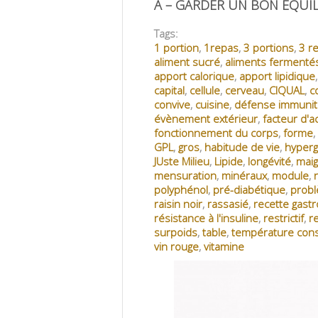
A – GARDER UN BON ÉQUIL
Tags:
1 portion
,
1repas
,
3 portions
,
3 r
aliment sucré
,
aliments fermenté
apport calorique
,
apport lipidique
capital
,
cellule
,
cerveau
,
CIQUAL
,
c
convive
,
cuisine
,
défense immunit
évènement extérieur
,
facteur d'ac
fonctionnement du corps
,
forme
,
GPL
,
gros
,
habitude de vie
,
hyperg
JUste Milieu
,
Lipide
,
longévité
,
maig
mensuration
,
minéraux
,
module
,
polyphénol
,
pré-diabétique
,
prob
raisin noir
,
rassasié
,
recette gast
résistance à l'insuline
,
restrictif
,
r
surpoids
,
table
,
température con
vin rouge
,
vitamine