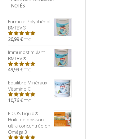
NOTÉS
Formule Polyphénol
BMTBV®
26,99 €
TTC
5.00
sur
5
Immunostimulant
BMTBV®
49,99 €
TTC
5.00
sur
5
Equilibre Minéraux
Vitamine C
10,76 €
TTC
5.00
sur
5
EICOS Liquid® -
Huile de poisson
ultra concentrée en
Oméga 3