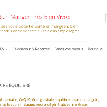
Bien Manger Très Bien Vivre!
isez votre potentiel santé en mangeant bien!
hode globale de santé au-delà d'un simple régime
TBV
Calculateur & Recettes
Faites vos menus
Boutique
IRE ÉQUILIBRÉ
limentaire
,
CoQ10
,
énergie vitale
,
equilibre
,
examen sanguin
,
 civilisation
,
maladies neuro-dégénératives
,
minéraux
,