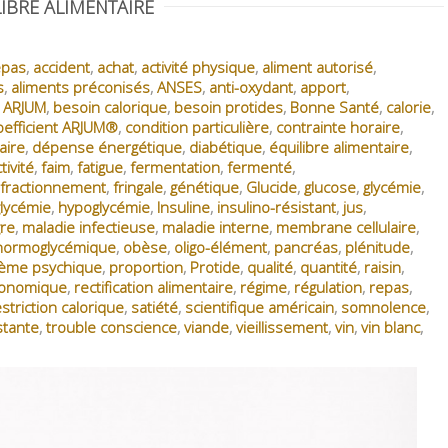
IBRE ALIMENTAIRE
epas
,
accident
,
achat
,
activité physique
,
aliment autorisé
,
s
,
aliments préconisés
,
ANSES
,
anti-oxydant
,
apport
,
,
ARJUM
,
besoin calorique
,
besoin protides
,
Bonne Santé
,
calorie
,
oefficient ARJUM®
,
condition particulière
,
contrainte horaire
,
aire
,
dépense énergétique
,
diabétique
,
équilibre alimentaire
,
tivité
,
faim
,
fatigue
,
fermentation
,
fermenté
,
fractionnement
,
fringale
,
génétique
,
Glucide
,
glucose
,
glycémie
,
lycémie
,
hypoglycémie
,
Insuline
,
insulino-résistant
,
jus
,
re
,
maladie infectieuse
,
maladie interne
,
membrane cellulaire
,
normoglycémique
,
obèse
,
oligo-élément
,
pancréas
,
plénitude
,
lème psychique
,
proportion
,
Protide
,
qualité
,
quantité
,
raisin
,
ronomique
,
rectification alimentaire
,
régime
,
régulation
,
repas
,
estriction calorique
,
satiété
,
scientifique américain
,
somnolence
,
stante
,
trouble conscience
,
viande
,
vieillissement
,
vin
,
vin blanc
,