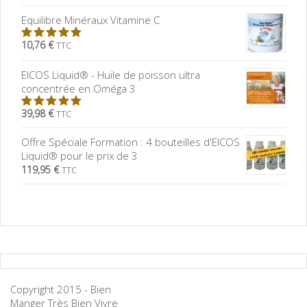
5
Equilibre Minéraux Vitamine C
10,76 €
TTC
5.00
sur
5
EICOS Liquid® - Huile de poisson ultra
concentrée en Oméga 3
39,98 €
TTC
5.00
sur
5
Offre Spéciale Formation : 4 bouteilles d'EICOS
Liquid® pour le prix de 3
119,95 €
TTC
Copyright 2015 - Bien
Manger Très Bien Vivre