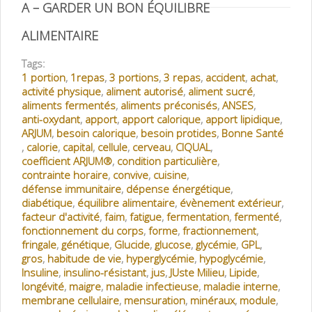
A – GARDER UN BON ÉQUILIBRE
ALIMENTAIRE
Tags:
1 portion
,
1repas
,
3 portions
,
3 repas
,
accident
,
achat
,
activité physique
,
aliment autorisé
,
aliment sucré
,
aliments fermentés
,
aliments préconisés
,
ANSES
,
anti-oxydant
,
apport
,
apport calorique
,
apport lipidique
,
ARJUM
,
besoin calorique
,
besoin protides
,
Bonne Santé
,
calorie
,
capital
,
cellule
,
cerveau
,
CIQUAL
,
coefficient ARJUM®
,
condition particulière
,
contrainte horaire
,
convive
,
cuisine
,
défense immunitaire
,
dépense énergétique
,
diabétique
,
équilibre alimentaire
,
évènement extérieur
,
facteur d'activité
,
faim
,
fatigue
,
fermentation
,
fermenté
,
fonctionnement du corps
,
forme
,
fractionnement
,
fringale
,
génétique
,
Glucide
,
glucose
,
glycémie
,
GPL
,
gros
,
habitude de vie
,
hyperglycémie
,
hypoglycémie
,
Insuline
,
insulino-résistant
,
jus
,
JUste Milieu
,
Lipide
,
longévité
,
maigre
,
maladie infectieuse
,
maladie interne
,
membrane cellulaire
,
mensuration
,
minéraux
,
module
,