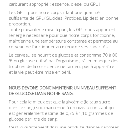
carburant approprié : essence, diesel ou GPL !
Les GPL : pour notre corps il faut une quantité
suffisante de GPL (Glucides, Protides, Lipides) en bonne
proportion.
Toute plaisanterie mise à part, les GPL nous apportent
l’énergie nécessaire pour que notre corps fonctionne,
maintienne une température constante et permette au
cerveau de fonctionner au mieux de ses capacités.
Le cerveau se nourrit de glucose et consomme 70 à 80
% du glucose utilisé par l’organisme ; s’il en manque des
troubles de la conscience ne tardent pas à apparaître
et la vie peut être mise en péril.
NOUS DEVONS DONC MAINTENIR UN NIVEAU SUFFISANT
DE GLUCOSE DANS NOTRE SANG.
Pour cela le mieux est que la glycémie (le taux sucre
dans le sang) soit maintenue à un niveau constant qui
est généralement estimé de 0,75 à 1,10 grammes de
glucose par litre de sang.
C’est ici qu’intervient l’Insuline produite dans le pancréas