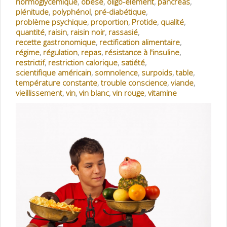
normoglycémique
,
obèse
,
oligo-élément
,
pancréas
,
plénitude
,
polyphénol
,
pré-diabétique
,
problème psychique
,
proportion
,
Protide
,
qualité
,
quantité
,
raisin
,
raisin noir
,
rassasié
,
recette gastronomique
,
rectification alimentaire
,
régime
,
régulation
,
repas
,
résistance à l'insuline
,
restrictif
,
restriction calorique
,
satiété
,
scientifique américain
,
somnolence
,
surpoids
,
table
,
température constante
,
trouble conscience
,
viande
,
vieillissement
,
vin
,
vin blanc
,
vin rouge
,
vitamine