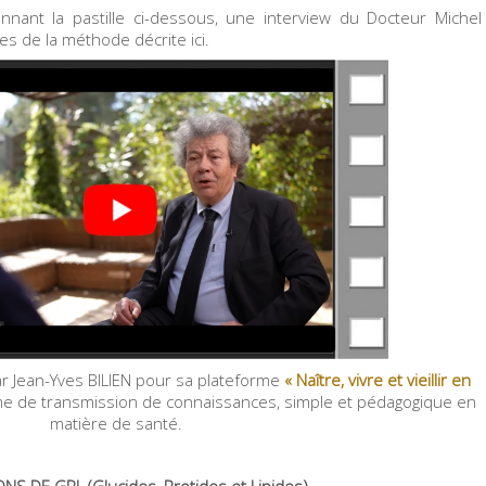
nnant la pastille ci-dessous, une interview du Docteur Michel
es de la méthode décrite ici.
ar Jean-Yves BILIEN pour sa plateforme
«
Naître, vivre et vieillir en
 de transmission de connaissances, simple et pédagogique en
matière de santé.
S DE GPL (Glucides, Protides et Lipides)