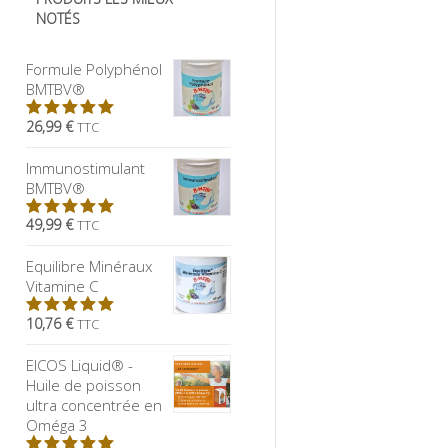
NOTÉS
Formule Polyphénol
BMTBV®
26,99 €
TTC
5.00
sur
5
Immunostimulant
BMTBV®
49,99 €
TTC
5.00
sur
5
Equilibre Minéraux
Vitamine C
10,76 €
TTC
5.00
sur
5
EICOS Liquid® -
Huile de poisson
ultra concentrée en
Oméga 3