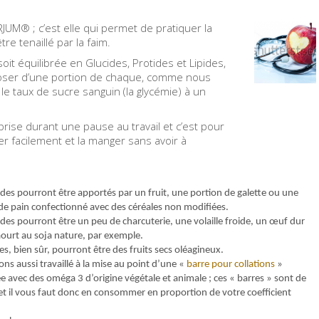
JUM® ; c’est elle qui permet de pratiquer la
tre tenaillé par la faim.
 soit équilibrée en Glucides, Protides et Lipides,
oser d’une portion de chaque, comme nous
 le taux de sucre sanguin (la glycémie) à un
prise durant une pause au travail et c’est pour
ter facilement et la manger sans avoir à
ides pourront être apportés par un fruit, une portion de galette ou une
de pain confectionné avec des céréales non modifiées.
ides pourront être un peu de charcuterie, une volaille froide, un œuf dur
ourt au soja nature, par exemple.
des, bien sûr, pourront être des fruits secs oléagineux.
ns aussi travaillé à la mise au point d’une «
barre pour collations
»
ée avec des oméga 3 d’origine végétale et animale ; ces « barres » sont de
et il vous faut donc en consommer en proportion de votre coefficient