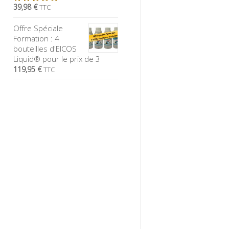
39,98 €
TTC
5.00
sur
5
Offre Spéciale
Formation : 4
bouteilles d'EICOS
Liquid® pour le prix de 3
119,95 €
TTC