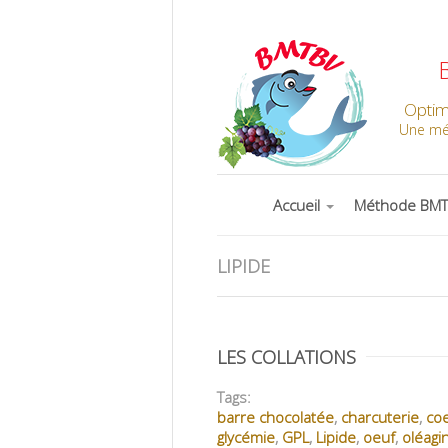
Optim
Une mét
Accueil
Méthode BM
LIPIDE
LES COLLATIONS
Tags:
barre chocolatée
,
charcuterie
,
coe
glycémie
,
GPL
,
Lipide
,
oeuf
,
oléagi