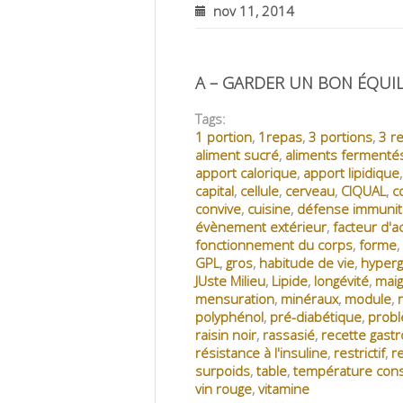
nov 11, 2014
A – GARDER UN BON ÉQUIL
Tags:
1 portion
,
1repas
,
3 portions
,
3 r
aliment sucré
,
aliments fermenté
apport calorique
,
apport lipidique
capital
,
cellule
,
cerveau
,
CIQUAL
,
c
convive
,
cuisine
,
défense immunit
évènement extérieur
,
facteur d'ac
fonctionnement du corps
,
forme
,
GPL
,
gros
,
habitude de vie
,
hyperg
JUste Milieu
,
Lipide
,
longévité
,
maig
mensuration
,
minéraux
,
module
,
polyphénol
,
pré-diabétique
,
prob
raisin noir
,
rassasié
,
recette gast
résistance à l'insuline
,
restrictif
,
r
surpoids
,
table
,
température con
vin rouge
,
vitamine