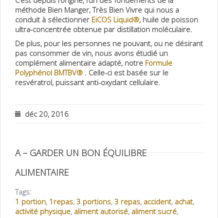
C’est depuis l’origine, l’un des fondements de la
méthode Bien Manger, Très Bien Vivre qui nous a
conduit à sélectionner
EiCOS Liquid®
, huile de poisson
ultra-concentrée obtenue par distillation moléculaire.
De plus, pour les personnes ne pouvant, ou ne désirant
pas consommer de vin, nous avons étudié un
complément alimentaire adapté, notre
Formule
Polyphénol BMTBV®
. Celle-ci est basée sur le
resvératrol, puissant anti-oxydant cellulaire.
déc 20, 2016
A – GARDER UN BON ÉQUILIBRE
ALIMENTAIRE
Tags:
1 portion
,
1repas
,
3 portions
,
3 repas
,
accident
,
achat
,
activité physique
,
aliment autorisé
,
aliment sucré
,