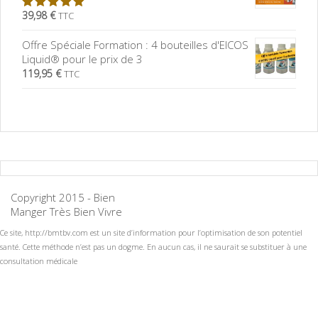
39,98 €
TTC
5.00
sur
5
Offre Spéciale Formation : 4 bouteilles d'EICOS
Liquid® pour le prix de 3
119,95 €
TTC
Copyright 2015 - Bien
Manger Très Bien Vivre
Ce site, http://bmtbv.com est un site d’information pour l’optimisation de son potentiel
santé. Cette méthode n’est pas un dogme. En aucun cas, il ne saurait se substituer à une
consultation médicale