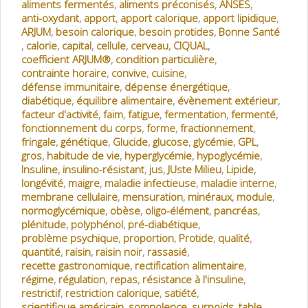
aliments fermentés
,
aliments préconisés
,
ANSES
,
anti-oxydant
,
apport
,
apport calorique
,
apport lipidique
,
ARJUM
,
besoin calorique
,
besoin protides
,
Bonne Santé
,
calorie
,
capital
,
cellule
,
cerveau
,
CIQUAL
,
coefficient ARJUM®
,
condition particulière
,
contrainte horaire
,
convive
,
cuisine
,
défense immunitaire
,
dépense énergétique
,
diabétique
,
équilibre alimentaire
,
évènement extérieur
,
facteur d'activité
,
faim
,
fatigue
,
fermentation
,
fermenté
,
fonctionnement du corps
,
forme
,
fractionnement
,
fringale
,
génétique
,
Glucide
,
glucose
,
glycémie
,
GPL
,
gros
,
habitude de vie
,
hyperglycémie
,
hypoglycémie
,
Insuline
,
insulino-résistant
,
jus
,
JUste Milieu
,
Lipide
,
longévité
,
maigre
,
maladie infectieuse
,
maladie interne
,
membrane cellulaire
,
mensuration
,
minéraux
,
module
,
normoglycémique
,
obèse
,
oligo-élément
,
pancréas
,
plénitude
,
polyphénol
,
pré-diabétique
,
problème psychique
,
proportion
,
Protide
,
qualité
,
quantité
,
raisin
,
raisin noir
,
rassasié
,
recette gastronomique
,
rectification alimentaire
,
régime
,
régulation
,
repas
,
résistance à l'insuline
,
restrictif
,
restriction calorique
,
satiété
,
scientifique américain
,
somnolence
,
surpoids
,
table
,