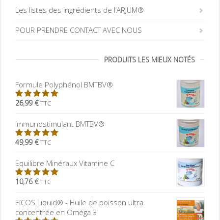
Les listes des ingrédients de l’ARJUM®
POUR PRENDRE CONTACT AVEC NOUS
PRODUITS LES MIEUX NOTÉS
Formule Polyphénol BMTBV®
26,99 €
TTC
5.00
sur
5
Immunostimulant BMTBV®
49,99 €
TTC
5.00
sur
5
Equilibre Minéraux Vitamine C
10,76 €
TTC
5.00
sur
5
EICOS Liquid® - Huile de poisson ultra
concentrée en Oméga 3