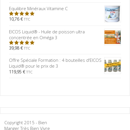
5
Equilibre Minéraux Vitamine C
10,76 €
TTC
5.00
sur
5
EICOS Liquid® - Huile de poisson ultra
concentrée en Oméga 3
39,98 €
TTC
5.00
sur
5
Offre Spéciale Formation : 4 bouteilles d'EICOS
Liquid® pour le prix de 3
119,95 €
TTC
Copyright 2015 - Bien
Manger Très Bien Vivre