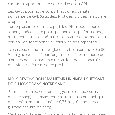
carburant approprié : essence, diesel ou GPL !
Les GPL : pour notre corps il faut une quantité
suffisante de GPL (Glucides, Protides, Lipides) en bonne
proportion.
Toute plaisanterie mise à part, les GPL nous apportent
l’énergie nécessaire pour que notre corps fonctionne,
maintienne une température constante et permette au
cerveau de fonctionner au mieux de ses capacités.
Le cerveau se nourrit de glucose et consomme 70 à 80
% du glucose utilisé par l’organisme ; s’il en manque des
troubles de la conscience ne tardent pas à apparaître
et la vie peut être mise en péril.
NOUS DEVONS DONC MAINTENIR UN NIVEAU SUFFISANT
DE GLUCOSE DANS NOTRE SANG.
Pour cela le mieux est que la glycémie (le taux sucre
dans le sang) soit maintenue à un niveau constant qui
est généralement estimé de 0,75 à 1,10 grammes de
glucose par litre de sang.
C’est ici qu’intervient l’Insuline produite dans le pancréas