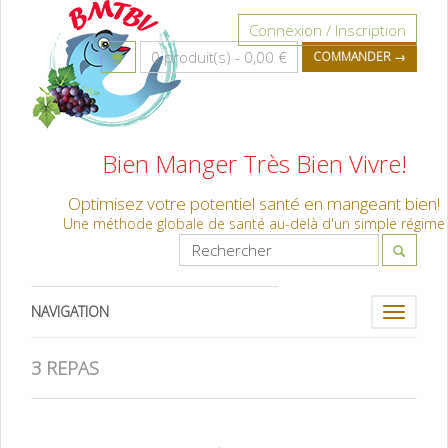
Connexion / Inscription
0 produit(s) -
0,00 €
COMMANDER →
Bien Manger Très Bien Vivre!
Optimisez votre potentiel santé en mangeant bien!
Une méthode globale de santé au-delà d'un simple régime
NAVIGATION
Toggle
navigati
3 REPAS