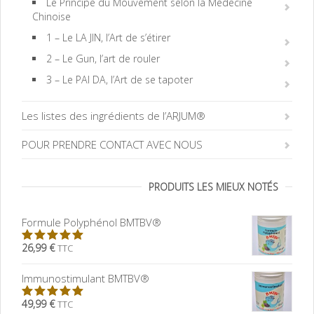
Le Principe du Mouvement selon la Médecine
Chinoise
1 – Le LA JIN, l’Art de s’étirer
2 – Le Gun, l’art de rouler
3 – Le PAI DA, l’Art de se tapoter
Les listes des ingrédients de l’ARJUM®
POUR PRENDRE CONTACT AVEC NOUS
PRODUITS LES MIEUX NOTÉS
Formule Polyphénol BMTBV®
26,99 €
TTC
5.00
sur
5
Immunostimulant BMTBV®
49,99 €
TTC
5.00
sur