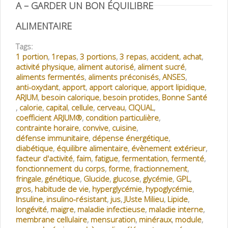
A – GARDER UN BON ÉQUILIBRE
ALIMENTAIRE
Tags:
1 portion
,
1repas
,
3 portions
,
3 repas
,
accident
,
achat
,
activité physique
,
aliment autorisé
,
aliment sucré
,
aliments fermentés
,
aliments préconisés
,
ANSES
,
anti-oxydant
,
apport
,
apport calorique
,
apport lipidique
,
ARJUM
,
besoin calorique
,
besoin protides
,
Bonne Santé
,
calorie
,
capital
,
cellule
,
cerveau
,
CIQUAL
,
coefficient ARJUM®
,
condition particulière
,
contrainte horaire
,
convive
,
cuisine
,
défense immunitaire
,
dépense énergétique
,
diabétique
,
équilibre alimentaire
,
évènement extérieur
,
facteur d'activité
,
faim
,
fatigue
,
fermentation
,
fermenté
,
fonctionnement du corps
,
forme
,
fractionnement
,
fringale
,
génétique
,
Glucide
,
glucose
,
glycémie
,
GPL
,
gros
,
habitude de vie
,
hyperglycémie
,
hypoglycémie
,
Insuline
,
insulino-résistant
,
jus
,
JUste Milieu
,
Lipide
,
longévité
,
maigre
,
maladie infectieuse
,
maladie interne
,
membrane cellulaire
,
mensuration
,
minéraux
,
module
,