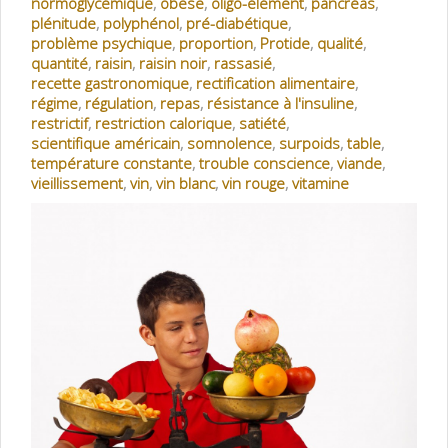
normoglycémique
,
obèse
,
oligo-élément
,
pancréas
,
plénitude
,
polyphénol
,
pré-diabétique
,
problème psychique
,
proportion
,
Protide
,
qualité
,
quantité
,
raisin
,
raisin noir
,
rassasié
,
recette gastronomique
,
rectification alimentaire
,
régime
,
régulation
,
repas
,
résistance à l'insuline
,
restrictif
,
restriction calorique
,
satiété
,
scientifique américain
,
somnolence
,
surpoids
,
table
,
température constante
,
trouble conscience
,
viande
,
vieillissement
,
vin
,
vin blanc
,
vin rouge
,
vitamine