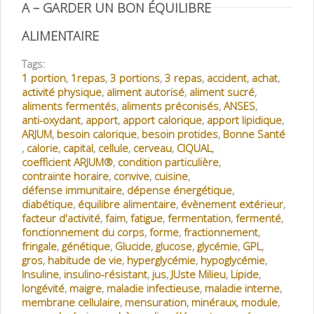
A – GARDER UN BON ÉQUILIBRE
ALIMENTAIRE
Tags:
1 portion
,
1repas
,
3 portions
,
3 repas
,
accident
,
achat
,
activité physique
,
aliment autorisé
,
aliment sucré
,
aliments fermentés
,
aliments préconisés
,
ANSES
,
anti-oxydant
,
apport
,
apport calorique
,
apport lipidique
,
ARJUM
,
besoin calorique
,
besoin protides
,
Bonne Santé
,
calorie
,
capital
,
cellule
,
cerveau
,
CIQUAL
,
coefficient ARJUM®
,
condition particulière
,
contrainte horaire
,
convive
,
cuisine
,
défense immunitaire
,
dépense énergétique
,
diabétique
,
équilibre alimentaire
,
évènement extérieur
,
facteur d'activité
,
faim
,
fatigue
,
fermentation
,
fermenté
,
fonctionnement du corps
,
forme
,
fractionnement
,
fringale
,
génétique
,
Glucide
,
glucose
,
glycémie
,
GPL
,
gros
,
habitude de vie
,
hyperglycémie
,
hypoglycémie
,
Insuline
,
insulino-résistant
,
jus
,
JUste Milieu
,
Lipide
,
longévité
,
maigre
,
maladie infectieuse
,
maladie interne
,
membrane cellulaire
,
mensuration
,
minéraux
,
module
,