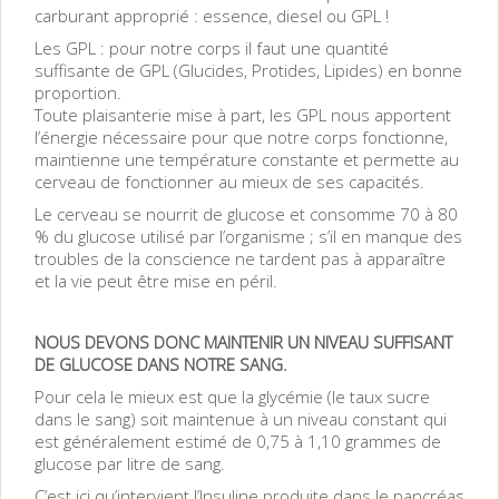
carburant approprié : essence, diesel ou GPL !
Les GPL : pour notre corps il faut une quantité
suffisante de GPL (Glucides, Protides, Lipides) en bonne
proportion.
Toute plaisanterie mise à part, les GPL nous apportent
l’énergie nécessaire pour que notre corps fonctionne,
maintienne une température constante et permette au
cerveau de fonctionner au mieux de ses capacités.
Le cerveau se nourrit de glucose et consomme 70 à 80
% du glucose utilisé par l’organisme ; s’il en manque des
troubles de la conscience ne tardent pas à apparaître
et la vie peut être mise en péril.
NOUS DEVONS DONC MAINTENIR UN NIVEAU SUFFISANT
DE GLUCOSE DANS NOTRE SANG.
Pour cela le mieux est que la glycémie (le taux sucre
dans le sang) soit maintenue à un niveau constant qui
est généralement estimé de 0,75 à 1,10 grammes de
glucose par litre de sang.
C’est ici qu’intervient l’Insuline produite dans le pancréas