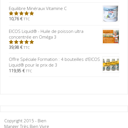
5
Equilibre Minéraux Vitamine C
10,76 €
TTC
5.00
sur
5
EICOS Liquid® - Huile de poisson ultra
concentrée en Oméga 3
39,98 €
TTC
5.00
sur
5
Offre Spéciale Formation : 4 bouteilles d'EICOS
Liquid® pour le prix de 3
119,95 €
TTC
Copyright 2015 - Bien
Manger Très Bien Vivre