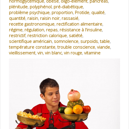
normoglycémique
,
obèse
,
oligo-élément
,
pancréas
,
plénitude
,
polyphénol
,
pré-diabétique
,
problème psychique
,
proportion
,
Protide
,
qualité
,
quantité
,
raisin
,
raisin noir
,
rassasié
,
recette gastronomique
,
rectification alimentaire
,
régime
,
régulation
,
repas
,
résistance à l'insuline
,
restrictif
,
restriction calorique
,
satiété
,
scientifique américain
,
somnolence
,
surpoids
,
table
,
température constante
,
trouble conscience
,
viande
,
vieillissement
,
vin
,
vin blanc
,
vin rouge
,
vitamine