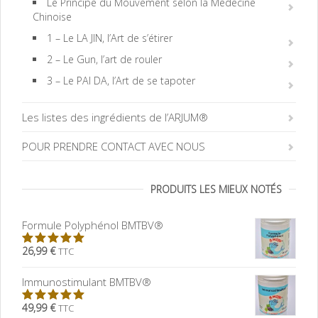
Le Principe du Mouvement selon la Médecine
Chinoise
1 – Le LA JIN, l’Art de s’étirer
2 – Le Gun, l’art de rouler
3 – Le PAI DA, l’Art de se tapoter
Les listes des ingrédients de l’ARJUM®
POUR PRENDRE CONTACT AVEC NOUS
PRODUITS LES MIEUX NOTÉS
Formule Polyphénol BMTBV®
26,99 €
TTC
5.00
sur
5
Immunostimulant BMTBV®
49,99 €
TTC
5.00
sur