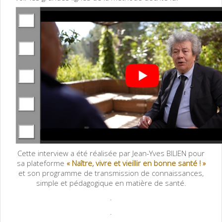
Cette interview a été réalisée par Jean-Yves BILIEN pour
sa plateforme
«
Naître, vivre et vieillir en bonne santé ! »
et son
programme de transmission de connaissances,
simple et pédagogique en matière de santé.
.
.