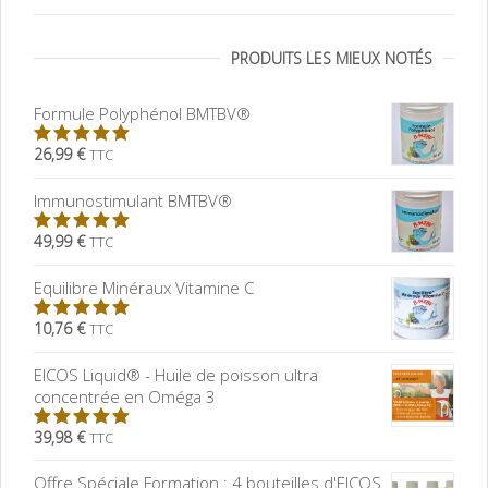
PRODUITS LES MIEUX NOTÉS
Formule Polyphénol BMTBV®
26,99 €
TTC
5.00
sur
5
Immunostimulant BMTBV®
49,99 €
TTC
5.00
sur
5
Equilibre Minéraux Vitamine C
10,76 €
TTC
5.00
sur
5
EICOS Liquid® - Huile de poisson ultra
concentrée en Oméga 3
39,98 €
TTC
5.00
sur
5
Offre Spéciale Formation : 4 bouteilles d'EICOS