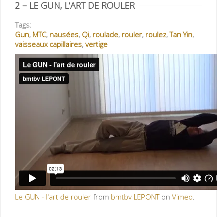
2 – LE GUN, L’ART DE ROULER
Tags:
Gun
,
MTC
,
nausées
,
Qi
,
roulade
,
rouler
,
roulez
,
Tan Yin
,
vaisseaux capillaires
,
vertige
Le GUN - l'art de rouler
from
bmtbv LEPONT
on
Vimeo
.