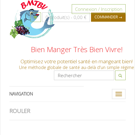
Connexion / Inscription
0 produit(s) -
0,00 €
COMMANDER →
Bien Manger Très Bien Vivre!
Optimisez votre potentiel santé en mangeant bien!
Une méthode globale de santé au-delà d'un simple régime
NAVIGATION
Toggle
navigati
ROULER